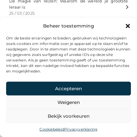
De magie van reizen: Waarom de wereld je grootste
leraar is
25 / 03 / 2025
Beheer toestemming
De Nederlandse crimineel 'Bolle Jos' is in België
veroordeeld tot een gevangenisstraf van 13 jaar
Om de beste ervaringen te bieden, gebruiken wij technologieën
26 / 02 / 2025
zoals cookies om informatie over je apparaat op te slaan en/of te
raadplegen. Door in te stemmen met deze technologieën kunnen
wij gegevens zoals surfgedrag of unieke ID's op deze site
De Nieuws Pagina wenst iedereen in Limburg en
verwerken. Als je geen toestemming geeft of uw toestemming
Brabant een fijne Carnaval!
intrekt, kan dit een nadelige invloed hebben op bepaalde functies
28 / 02 / 2025
en mogelijkheden.
De oorsprong van koffie: hoe een bes uit Ethiopië de
Accepteren
wereld veroverde
11 / 04 / 2025
Weigeren
De opkomst van Kunstmatige intelligentie in ons
Bekijk voorkeuren
dagelijks leven
28 / 03 / 2025
Cookiebeleid
Privacyverklaring