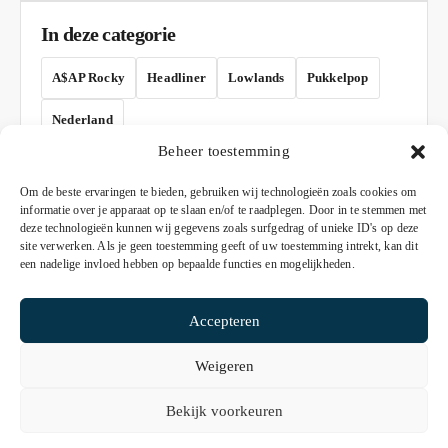
In deze categorie
A$AP Rocky
Headliner
Lowlands
Pukkelpop
Nederland
Beheer toestemming
AD
Om de beste ervaringen te bieden, gebruiken wij technologieën zoals cookies om
informatie over je apparaat op te slaan en/of te raadplegen. Door in te stemmen met
deze technologieën kunnen wij gegevens zoals surfgedrag of unieke ID's op deze
site verwerken. Als je geen toestemming geeft of uw toestemming intrekt, kan dit
een nadelige invloed hebben op bepaalde functies en mogelijkheden.
Accepteren
Weigeren
© 2026 De Nieuws Pagina
Bekijk voorkeuren
Algemene voorwaarden
Privacyverklaring