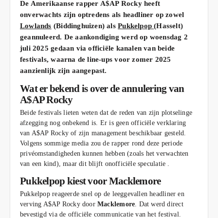
De Amerikaanse rapper A$AP Rocky heeft
onverwachts zijn optredens als headliner op zowel
Lowlands
(Biddinghuizen) als
Pukkelpop
(Hasselt)
geannuleerd. De aankondiging werd op woensdag 2
juli 2025 gedaan via officiële kanalen van beide
festivals, waarna de line‑ups voor zomer 2025
aanzienlijk zijn aangepast.
Wat er bekend is over de annulering van
A$AP Rocky
Beide festivals lieten weten dat de reden van zijn plotselinge
afzegging nog onbekend is. Er is geen officiële verklaring
van A$AP Rocky of zijn management beschikbaar gesteld.
Volgens sommige media zou de rapper rond deze periode
privéomstandigheden kunnen hebben (zoals het verwachten
van een kind), maar dit blijft onofficiële speculatie .
Pukkelpop kiest voor Macklemore
Pukkelpop reageerde snel op de leeggevallen headliner en
verving A$AP Rocky door
Macklemore
. Dat werd direct
bevestigd via de officiële communicatie van het festival.