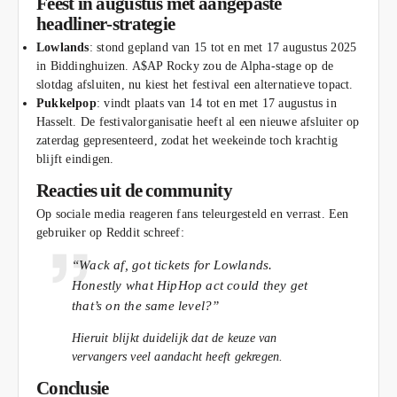
Feest in augustus met aangepaste
headliner‑strategie
Lowlands
: stond gepland van 15 tot en met 17 augustus 2025
in Biddinghuizen. A$AP Rocky zou de Alpha‑stage op de
slotdag afsluiten, nu kiest het festival een alternatieve topact.
Pukkelpop
: vindt plaats van 14 tot en met 17 augustus in
Hasselt. De festivalorganisatie heeft al een nieuwe afsluiter op
zaterdag gepresenteerd, zodat het weekeinde toch krachtig
blijft eindigen.
Reacties uit de community
Op sociale media reageren fans teleurgesteld en verrast. Een
gebruiker op Reddit schreef:
“Wack af, got tickets for Lowlands.
Honestly what HipHop act could they get
that’s on the same level?”
Hieruit blijkt duidelijk dat de keuze van
vervangers veel aandacht heeft gekregen.
Conclusie