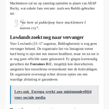
Macklemore zal nu op zaterdag optreden in plaats van A$AP
Rocky, wat enkele fans verraste: zoals een Reddit‑gebruiker
zei:
“we here at pukkelpop have macklemore I
wanna cry”.
Lowlands zoekt nog naar vervanger
Voor Lowlands (15–17 augustus, Biddinghuizen) is nog geen
vervanger bekend. De organisatie liet via Instagram weten
hard bezig te zijn met een nieuwe headliner, maar tot nu toe is
er nog geen officiële naam gelanceerd. Er gingen kortstondig
geruchten dat
Fontaines D.C.
mogelijk kon doorschuiven,
aangezien hun tourschema overeenkomt met de festivaldagen.
De organisatie overweegt echter diverse opties om een
waardige afsluiting te garanderen.
Lees ook
Europa werkt aan minimumleeftijd
voor sociale media