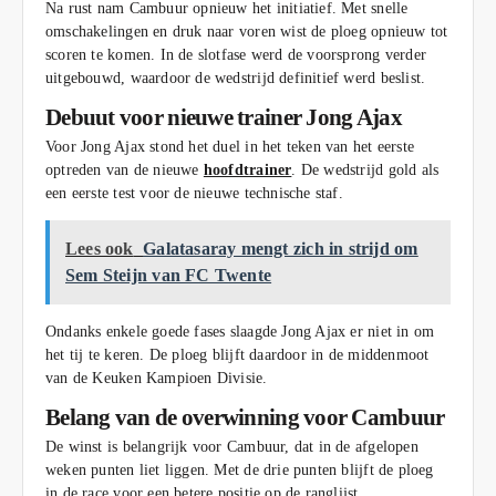
Na rust nam Cambuur opnieuw het initiatief. Met snelle
omschakelingen en druk naar voren wist de ploeg opnieuw tot
scoren te komen. In de slotfase werd de voorsprong verder
uitgebouwd, waardoor de wedstrijd definitief werd beslist.
Debuut voor nieuwe trainer Jong Ajax
Voor Jong Ajax stond het duel in het teken van het eerste
optreden van de nieuwe
hoofdtrainer
. De wedstrijd gold als
een eerste test voor de nieuwe technische staf.
Lees ook
​Galatasaray mengt zich in strijd om
Sem Steijn van FC Twente​
Ondanks enkele goede fases slaagde Jong Ajax er niet in om
het tij te keren. De ploeg blijft daardoor in de middenmoot
van de Keuken Kampioen Divisie.
Belang van de overwinning voor Cambuur
De winst is belangrijk voor Cambuur, dat in de afgelopen
weken punten liet liggen. Met de drie punten blijft de ploeg
in de race voor een betere positie op de ranglijst.