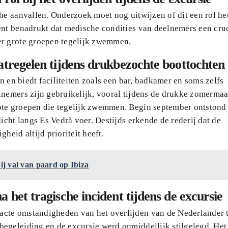
he aanvallen. Onderzoek moet nog uitwijzen of dit een rol he
ent benadrukt dat medische condities van deelnemers een cruc
er grote groepen tegelijk zwemmen.
atregelen tijdens drukbezochte boottochten
en en biedt faciliteiten zoals een bar, badkamer en soms zelfs
lnemers zijn gebruikelijk, vooral tijdens de drukke zomerma
ote groepen die tegelijk zwemmen. Begin september ontstond
icht langs Es Vedrà voer. Destijds erkende de rederij dat de
heid altijd prioriteit heeft.
j val van paard op Ibiza
 het tragische incident tijdens de excursie
acte omstandigheden van het overlijden van de Nederlander 
egeleiding en de excursie werd onmiddellijk stilgelegd. Het 