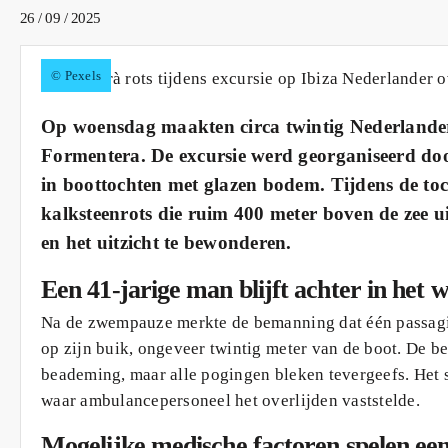
26 / 09 / 2025
© Pexels
Op woensdag maakten circa twintig Nederlanders 
Formentera. De excursie werd georganiseerd door N
in boottochten met glazen bodem. Tijdens de to
kalksteenrots die ruim 400 meter boven de zee 
en het uitzicht te bewonderen.
Een 41-jarige man blijft achter in het
Na de zwempauze merkte de bemanning dat één passagie
op zijn buik, ongeveer twintig meter van de boot. De be
beademing, maar alle pogingen bleken tevergeefs. Het 
waar ambulancepersoneel het overlijden vaststelde.
Mogelijke medische factoren spelen een r