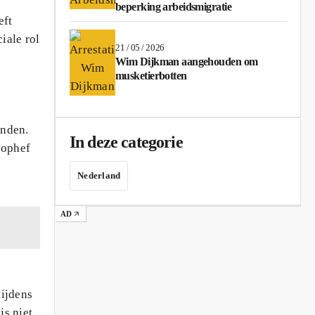
beperking arbeidsmigratie
eft
iale rol
21 / 05 / 2026
Wim Dijkman aangehouden om
musketierbotten
anden.
In deze categorie
 ophef
Nederland
AD
tijdens
is niet