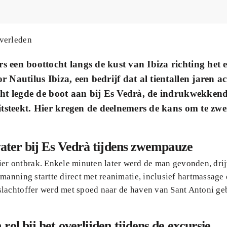
een boottocht langs de kust van Ibiza richting het 
autilus Ibiza, een bedrijf dat al tientallen jaren act
cht legde de boot aan bij Es Vedrà, de indrukwekken
uitsteekt. Hier kregen de deelnemers de kans om te z
 water bij Es Vedrà tijdens zwempauze
r ontbrak. Enkele minuten later werd de man gevonden, dri
manning startte direct met reanimatie, inclusief hartmassage
slachtoffer werd met spoed naar de haven van Sant Antoni ge
ol bij het overlijden tijdens de excursie