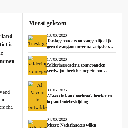
Meest gelezen
18 / 06 / 2026
eiland
Toeslagenouders ontvangen tijdelijk
ief is
geen dwangsom meer na vastgelopen
de
regeling
17 / 06 / 2026
wemmen
Salderingsregeling zonnepanelen
verdwijnt: heeft het nog zin om
stroom terug te leveren?
08 / 06 / 2026
jvend
AI-vaccin kan doorbraak betekenen
 en
in pandemiebestrijding
bracht,
04 / 06 / 2026
Meeste Nederlanders willen