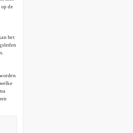
 op de
kan het
ngsleden
n.
n worden
 welke
ama
open