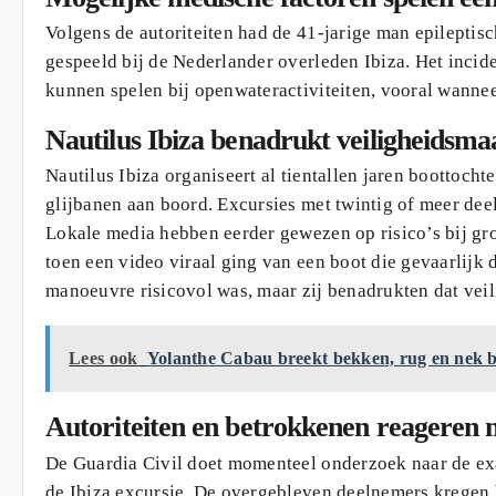
Volgens de autoriteiten had de 41-jarige man epileptisc
gespeeld bij de Nederlander overleden Ibiza. Het incid
kunnen spelen bij openwateractiviteiten, vooral wanne
Nautilus Ibiza benadrukt veiligheidsma
Nautilus Ibiza organiseert al tientallen jaren boottocht
glijbanen aan boord. Excursies met twintig of meer dee
Lokale media hebben eerder gewezen op risico’s bij gr
toen een video viraal ging van een boot die gevaarlijk d
manoeuvre risicovol was, maar zij benadrukten dat veilig
Lees ook
Yolanthe Cabau breekt bekken, rug en nek bi
Autoriteiten en betrokkenen reageren na
De Guardia Civil doet momenteel onderzoek naar de ex
de Ibiza excursie. De overgebleven deelnemers kregen b