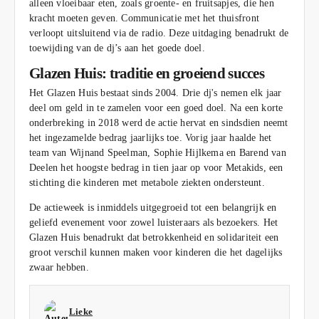
alleen vloeibaar eten, zoals groente- en fruitsapjes, die hen
kracht moeten geven. Communicatie met het thuisfront
verloopt uitsluitend via de radio. Deze uitdaging benadrukt de
toewijding van de dj’s aan het goede doel.
Glazen Huis: traditie en groeiend succes
Het Glazen Huis bestaat sinds 2004. Drie dj's nemen elk jaar
deel om geld in te zamelen voor een goed doel. Na een korte
onderbreking in 2018 werd de actie hervat en sindsdien neemt
het ingezamelde bedrag jaarlijks toe. Vorig jaar haalde het
team van Wijnand Speelman, Sophie Hijlkema en Barend van
Deelen het hoogste bedrag in tien jaar op voor Metakids, een
stichting die kinderen met metabole ziekten ondersteunt.
De actieweek is inmiddels uitgegroeid tot een belangrijk en
geliefd evenement voor zowel luisteraars als bezoekers. Het
Glazen Huis benadrukt dat betrokkenheid en solidariteit een
groot verschil kunnen maken voor kinderen die het dagelijks
zwaar hebben.
Lieke