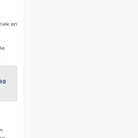
riek en
le
.
ag
an
he