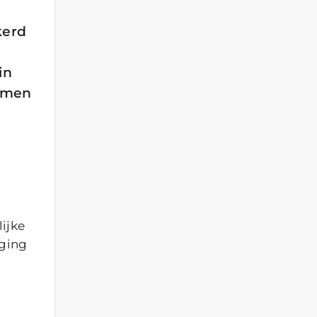
kerd
in
ermen
ijke
iging