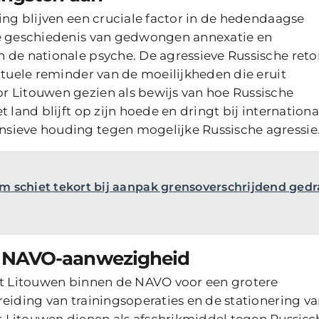
ing blijven een cruciale factor in de hedendaagse
he geschiedenis van gedwongen annexatie en
 de nationale psyche. De agressieve Russische reto
ctuele reminder van de moeilijkheden die eruit
r Litouwen gezien als bewijs van hoe Russische
 land blijft op zijn hoede en dringt bij internationa
sieve houding tegen mogelijke Russische agressie
chiet tekort bij aanpak grensoverschrijdend gedr
e NAVO-aanwezigheid
eit Litouwen binnen de NAVO voor een grotere
eiding van trainingsoperaties en de stationering v
 Litouwen dienen als afschrikmiddel tegen Russisc