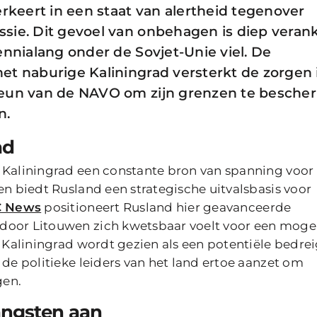
erkeert in een staat van alertheid tegenover
sie. Dit gevoel van onbehagen is diep veran
ennialang onder de Sovjet-Unie viel. De
et naburige Kaliningrad versterkt de zorgen 
steun van de NAVO om zijn grenzen te besch
n.
ad
e Kaliningrad een constante bron van spanning voor
en biedt Rusland een strategische uitvalsbasis voor
 News
positioneert Rusland hier geavanceerde
door Litouwen zich kwetsbaar voelt voor een mogel
n Kaliningrad wordt gezien als een potentiële bedre
 de politieke leiders van het land ertoe aanzet om
gen.
angsten aan