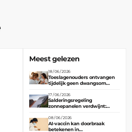
e
Meest gelezen
18 / 06 / 2026
Toeslagenouders ontvangen
tijdelijk geen dwangsom
meer na vastgelopen
regeling
17 / 06 / 2026
Salderingsregeling
zonnepanelen verdwijnt:
heeft het nog zin om stroom
terug te leveren?
08 / 06 / 2026
AI-vaccin kan doorbraak
betekenen in