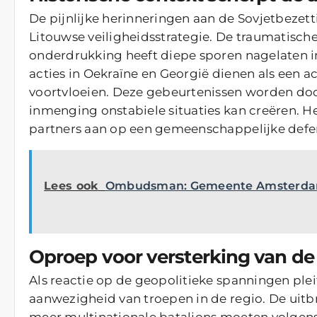
De pijnlijke herinneringen aan de Sovjetbezett
Litouwse veiligheidsstrategie. De traumatisc
onderdrukking heeft diepe sporen nagelaten in
acties in Oekraïne en Georgië dienen als een a
voortvloeien. Deze gebeurtenissen worden doo
inmenging onstabiele situaties kan creëren. Het
partners aan op een gemeenschappelijke defen
Lees ook
Ombudsman: Gemeente Amsterdam s
Oproep voor versterking van d
Als reactie op de geopolitieke spanningen pl
aanwezigheid van troepen in de regio. De uitbr
meer multinationale bataljons moeten volgens