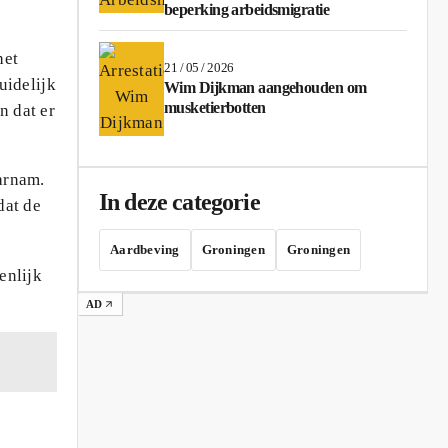
beperking arbeidsmigratie
het
21 / 05 / 2026
uidelijk
Wim Dijkman aangehouden om
musketierbotten
n dat er
arnam.
In deze categorie
dat de
Aardbeving
Groningen
Groningen
enlijk
AD