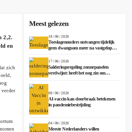
Meest gelezen
18 / 06 / 2026
 2,2.
Toeslagenouders ontvangen tijdelijk
eld en
geen dwangsom meer na vastgelopen
regeling
17 / 06 / 2026
Salderingsregeling zonnepanelen
at zich
verdwijnt: heeft het nog zin om
oeld,
stroom terug te leveren?
nog
e verder
08 / 06 / 2026
AI-vaccin kan doorbraak betekenen
in pandemiebestrijding
Rottum
04 / 06 / 2026
genomen
Meeste Nederlanders willen