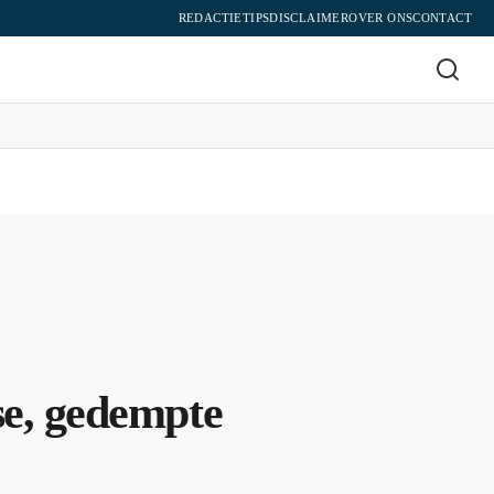
REDACTIE
TIPS
DISCLAIMER
OVER ONS
CONTACT
se, gedempte