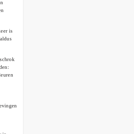
an
en
eer is
 aldus
 schrok
den:
deuren
bevingen