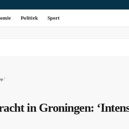
nomie
Politiek
Sport
ap.’
racht in Groningen: ‘Inten