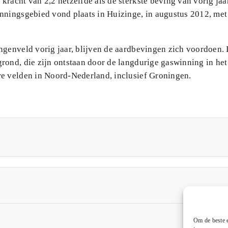
racht van 2,2 hetzelfde als de sterkste beving van vorig jaa
inningsgebied vond plaats in Huizinge, in augustus 2012, met
ngenveld vorig jaar, blijven de aardbevingen zich voordoen. 
rond, die zijn ontstaan door de langdurige gaswinning in het
ere velden in Noord-Nederland, inclusief Groningen.
Om de beste e