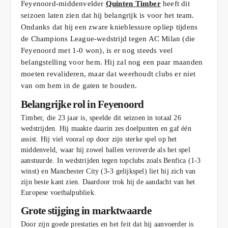
Feyenoord-middenvelder
Quinten Timber
heeft dit
seizoen laten zien dat hij belangrijk is voor het team.
Ondanks dat hij een zware knieblessure opliep tijdens
de Champions League-wedstrijd tegen AC Milan (die
Feyenoord met 1-0 won), is er nog steeds veel
belangstelling voor hem. Hij zal nog een paar maanden
moeten revalideren, maar dat weerhoudt clubs er niet
van om hem in de gaten te houden.
Belangrijke rol in Feyenoord
Timber, die 23 jaar is, speelde dit seizoen in totaal 26
wedstrijden. Hij maakte daarin zes doelpunten en gaf één
assist. Hij viel vooral op door zijn sterke spel op het
middenveld, waar hij zowel ballen veroverde als het spel
aanstuurde. In wedstrijden tegen topclubs zoals Benfica (1-3
winst) en Manchester City (3-3 gelijkspel) liet hij zich van
zijn beste kant zien. Daardoor trok hij de aandacht van het
Europese voetbalpubliek.
Grote stijging in marktwaarde
Door zijn goede prestaties en het feit dat hij aanvoerder is