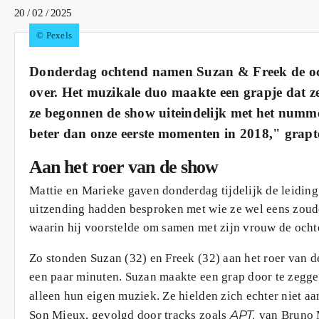
20 / 02 / 2025
© Pexels
Donderdag ochtend namen Suzan & Freek de oc
over. Het muzikale duo maakte een grapje dat z
ze begonnen de show uiteindelijk met het num
beter dan onze eerste momenten in 2018," grapt
Aan het roer van de show
Mattie en Marieke gaven donderdag tijdelijk de leiding
uitzending hadden besproken met wie ze wel eens zouden
waarin hij voorstelde om samen met zijn vrouw de och
Zo stonden Suzan (32) en Freek (32) aan het roer van d
een paar minuten. Suzan maakte een grap door te zeggen 
alleen hun eigen muziek. Ze hielden zich echter niet 
APT.
Son Mieux, gevolgd door tracks zoals
van Bruno 