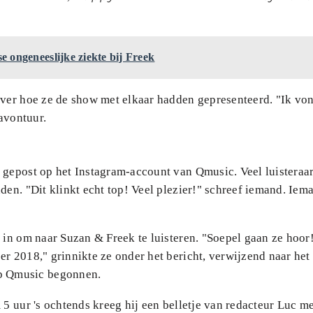
 ongeneeslijke ziekte bij Freek
over hoe ze de show met elkaar hadden gepresenteerd. "Ik vo
 avontuur.
 gepost op het Instagram-account van Qmusic. Veel luisteraa
den. "Dit klinkt echt top! Veel plezier!" schreef iemand. Iem
 in om naar Suzan & Freek te luisteren. "Soepel gaan ze hoor!
r 2018," grinnikte ze onder het bericht, verwijzend naar het
p Qmusic begonnen.
 5 uur 's ochtends kreeg hij een belletje van redacteur Luc me