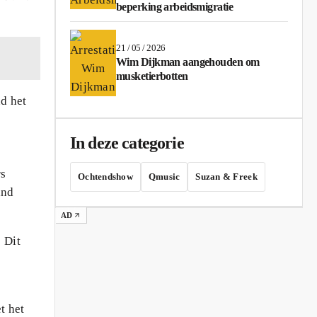
beperking arbeidsmigratie
21 / 05 / 2026
Wim Dijkman aangehouden om
musketierbotten
nd het
In deze categorie
rs
Ochtendshow
Qmusic
Suzan & Freek
and
AD
 Dit
t het