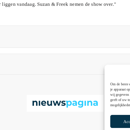
kker liggen vandaag. Suzan & Freek nemen de show over."
Om de beste e
je apparaat o
wij gegevens 
geeft of uw t
mogelijkhede
Acc