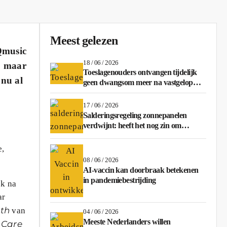
Meest gelezen
Qmusic
18 / 06 / 2026
, maar
Toeslagenouders ontvangen tijdelijk
 nu al
geen dwangsom meer na vastgelopen
regeling
17 / 06 / 2026
Salderingsregeling zonnepanelen
verdwijnt: heeft het nog zin om
stroom terug te leveren?
e,
08 / 06 / 2026
AI-vaccin kan doorbraak betekenen
in pandemiebestrijding
ek na
ar
ith
van
04 / 06 / 2026
Meeste Nederlanders willen
 Care