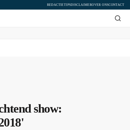
REDACTIE
TIPS
DISCLAIMER
OVER ONS
CONTACT
chtend show:
2018'