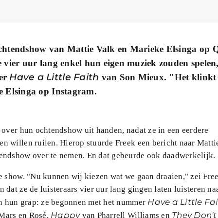
htendshow van Mattie Valk en Marieke Elsinga op 
e vier uur lang enkel hun eigen muziek zouden spelen
Have a Little Faith
mer
van Son Mieux.
"Het klinkt
e Elsinga op Instagram.
 over hun ochtendshow uit handen, nadat ze in een eerdere
 willen ruilen. Hierop stuurde Freek een bericht naar Matti
tendshow over te nemen. En dat gebeurde ook daadwerkelijk.
e show. "Nu kunnen wij kiezen wat we gaan draaien," zei Fre
dat ze de luisteraars vier uur lang gingen laten luisteren na
Have a Little Fa
aan hun grap: ze begonnen met het nummer
Happy
They Don't
Mars en Rosé,
van Pharrell Williams en