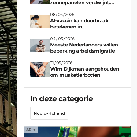
zonnepanelen verdwijnt:
heeft het nog zin om stroom
terug te leveren?
08 / 06 / 2026
AI-vaccin kan doorbraak
betekenen in
pandemiebestrijding
04 / 06 / 2026
Meeste Nederlanders willen
beperking arbeidsmigratie
21 / 05 / 2026
Wim Dijkman aangehouden
om musketierbotten
In deze categorie
Noord-Holland
AD