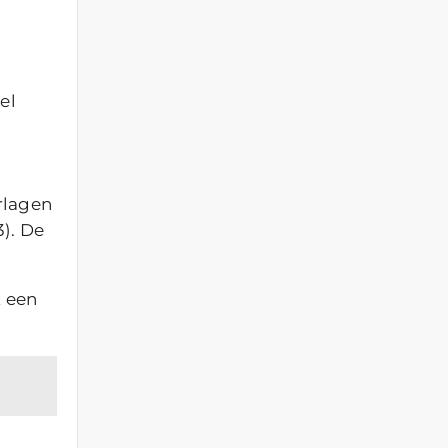
el
rlagen
3). De
t een