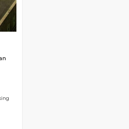
van
king