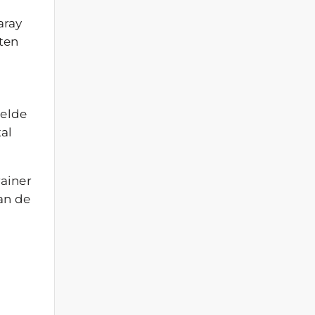
aray
eten
eelde
tal
rainer
van de