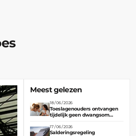
oes
Meest gelezen
18 / 06 / 2026
Toeslagenouders ontvangen
tijdelijk geen dwangsom
meer na vastgelopen
regeling
17 / 06 / 2026
Salderingsregeling