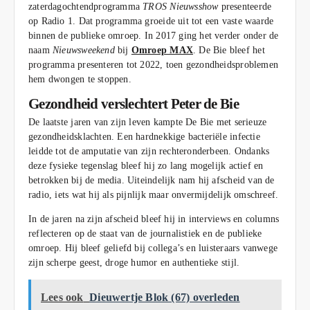
zaterdagochtendprogramma
TROS Nieuwsshow
presenteerde
op Radio 1. Dat programma groeide uit tot een vaste waarde
binnen de publieke omroep. In 2017 ging het verder onder de
naam
Nieuwsweekend
bij
Omroep MAX
. De Bie bleef het
programma presenteren tot 2022, toen gezondheidsproblemen
hem dwongen te stoppen.
Gezondheid verslechtert Peter de Bie
De laatste jaren van zijn leven kampte De Bie met serieuze
gezondheidsklachten. Een hardnekkige bacteriële infectie
leidde tot de amputatie van zijn rechteronderbeen. Ondanks
deze fysieke tegenslag bleef hij zo lang mogelijk actief en
betrokken bij de media. Uiteindelijk nam hij afscheid van de
radio, iets wat hij als pijnlijk maar onvermijdelijk omschreef.
In de jaren na zijn afscheid bleef hij in interviews en columns
reflecteren op de staat van de journalistiek en de publieke
omroep. Hij bleef geliefd bij collega’s en luisteraars vanwege
zijn scherpe geest, droge humor en authentieke stijl.
Lees ook
Dieuwertje Blok (67) overleden