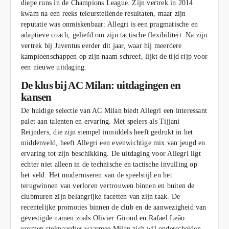
diepe runs in de Champions League. Zijn vertrek in 2014
kwam na een reeks teleurstellende resultaten, maar zijn
reputatie was onmiskenbaar: Allegri is een pragmatische en
adaptieve coach, geliefd om zijn tactische flexibiliteit. Na zijn
vertrek bij Juventus eerder dit jaar, waar hij meerdere
kampioenschappen op zijn naam schreef, lijkt de tijd rijp voor
een nieuwe uitdaging.
De klus bij AC Milan: uitdagingen en
kansen
De huidige selectie van AC Milan biedt Allegri een interessant
palet aan talenten en ervaring. Met spelers als Tijjani
Reijnders, die zijn stempel inmiddels heeft gedrukt in het
middenveld, heeft Allegri een evenwichtige mix van jeugd en
ervaring tot zijn beschikking. De uitdaging voor Allegri ligt
echter niet alleen in de technische en tactische invulling op
het veld. Het moderniseren van de speelstijl en het
terugwinnen van verloren vertrouwen binnen en buiten de
clubmuren zijn belangrijke facetten van zijn taak. De
recentelijke promoties binnen de club en de aanwezigheid van
gevestigde namen zoals Olivier Giroud en Rafael Leão
vormen stokpaardjes waarmee Milan zich wil onderscheiden