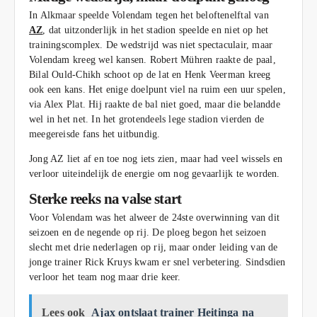
In Alkmaar speelde Volendam tegen het beloftenelftal van
AZ
, dat uitzonderlijk in het stadion speelde en niet op het
trainingscomplex. De wedstrijd was niet spectaculair, maar
Volendam kreeg wel kansen. Robert Mühren raakte de paal,
Bilal Ould-Chikh schoot op de lat en Henk Veerman kreeg
ook een kans. Het enige doelpunt viel na ruim een uur spelen,
via Alex Plat. Hij raakte de bal niet goed, maar die belandde
wel in het net. In het grotendeels lege stadion vierden de
meegereisde fans het uitbundig.
Jong AZ liet af en toe nog iets zien, maar had veel wissels en
verloor uiteindelijk de energie om nog gevaarlijk te worden.
Sterke reeks na valse start
Voor Volendam was het alweer de 24ste overwinning van dit
seizoen en de negende op rij. De ploeg begon het seizoen
slecht met drie nederlagen op rij, maar onder leiding van de
jonge trainer Rick Kruys kwam er snel verbetering. Sindsdien
verloor het team nog maar drie keer.
Lees ook
Ajax ontslaat trainer Heitinga na