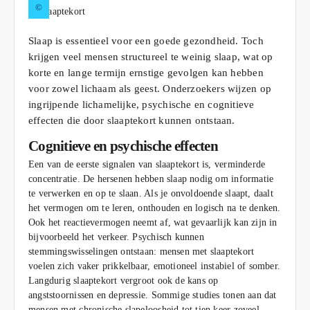
©
Slaap is essentieel voor een goede gezondheid. Toch
krijgen veel mensen structureel te weinig slaap, wat op
korte en lange termijn ernstige gevolgen kan hebben
voor zowel lichaam als geest. Onderzoekers wijzen op
ingrijpende lichamelijke, psychische en cognitieve
effecten die door slaaptekort kunnen ontstaan.
Cognitieve en psychische effecten
Een van de eerste signalen van slaaptekort is, verminderde
concentratie. De hersenen hebben slaap nodig om informatie
te verwerken en op te slaan. Als je onvoldoende slaapt, daalt
het vermogen om te leren, onthouden en logisch na te denken.
Ook het reactievermogen neemt af, wat gevaarlijk kan zijn in
bijvoorbeeld het verkeer. Psychisch kunnen
stemmingswisselingen ontstaan: mensen met slaaptekort
voelen zich vaker prikkelbaar, emotioneel instabiel of somber.
Langdurig slaaptekort vergroot ook de kans op
angststoornissen en depressie. Sommige studies tonen aan dat
mensen met chronische slapeloosheid tot tien keer zoveel