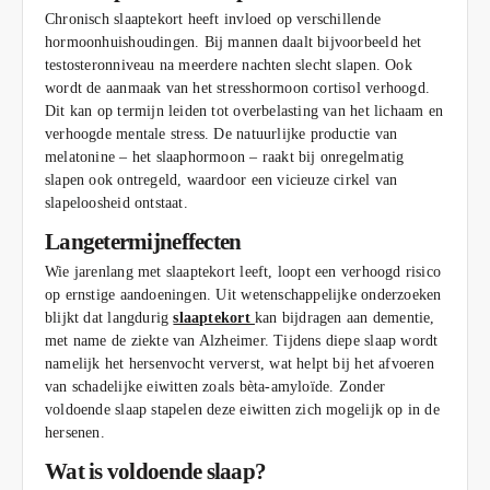
Chronisch slaaptekort heeft invloed op verschillende
hormoonhuishoudingen. Bij mannen daalt bijvoorbeeld het
testosteronniveau na meerdere nachten slecht slapen. Ook
wordt de aanmaak van het stresshormoon cortisol verhoogd.
Dit kan op termijn leiden tot overbelasting van het lichaam en
verhoogde mentale stress. De natuurlijke productie van
melatonine – het slaaphormoon – raakt bij onregelmatig
slapen ook ontregeld, waardoor een vicieuze cirkel van
slapeloosheid ontstaat.
Langetermijneffecten
Wie jarenlang met slaaptekort leeft, loopt een verhoogd risico
op ernstige aandoeningen. Uit wetenschappelijke onderzoeken
blijkt dat langdurig
slaaptekort
kan bijdragen aan dementie,
met name de ziekte van Alzheimer. Tijdens diepe slaap wordt
namelijk het hersenvocht ververst, wat helpt bij het afvoeren
van schadelijke eiwitten zoals bèta-amyloïde. Zonder
voldoende slaap stapelen deze eiwitten zich mogelijk op in de
hersenen.
Wat is voldoende slaap?