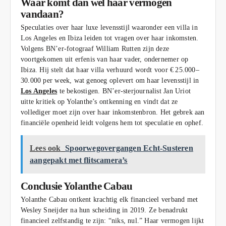
Waar komt dan wél haar vermogen
vandaan?
Speculaties over haar luxe levensstijl waaronder een villa in
Los Angeles en Ibiza leiden tot vragen over haar inkomsten.
Volgens BN’er-fotograaf William Rutten zijn deze
voortgekomen uit erfenis van haar vader, ondernemer op
Ibiza. Hij stelt dat haar villa verhuurd wordt voor € 25.000–
30.000 per week, wat genoeg oplevert om haar levensstijl in
Los Angeles
te bekostigen. BN’er-sterjournalist Jan Uriot
uitte kritiek op Yolanthe’s ontkenning en vindt dat ze
vollediger moet zijn over haar inkomstenbron. Het gebrek aan
financiële openheid leidt volgens hem tot speculatie en ophef.
Lees ook
Spoorwegovergangen Echt-Susteren
aangepakt met flitscamera’s
Conclusie Yolanthe Cabau
Yolanthe Cabau ontkent krachtig elk financieel verband met
Wesley Sneijder na hun scheiding in 2019. Ze benadrukt
financieel zelfstandig te zijn: “niks, nul.” Haar vermogen lijkt