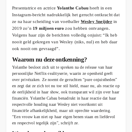
Presentatrice en actrice
Yolanthe Cabau
heeft in een
Instagram-bericht nadrukkelijk het gerucht ontkracht dat
ze na haar scheiding van voetballer
Wesley Sneijder
in
2019 zo’n
19 miljoen euro
zou hebben ontvangen.
Volgens haar zijn de berichten volledig onjuist: “Ik heb
nooit geld gekregen van Wesley (niks, nul) en heb daar
ook nooit om gevraagd”.
Waarom nu deze ontkenning?
Yolanthe besloot zich uit te spreken na de release van haar
persoonlijke Netflix-realityserie, waarin ze openheid geeft
over privézaken. Ze noemt de geruchten “pure onjuistheden”
en zegt dat ze zich tot nu toe stil hield, maar nu, als reactie op
de eerlijkheid in haar show, ook transparant wil zijn over haar
financiën. Yolanthe Cabau benadrukt in haar reactie dat haar
respectvolle houding naar Wesley niet voortkomt uit
financiële afhankelijkheid, maar uit oprechte waardering.
“Een vrouw kan niet op haar eigen benen staan en liefdevol
en respectvol tegelijk zijn”, schrijft ze.