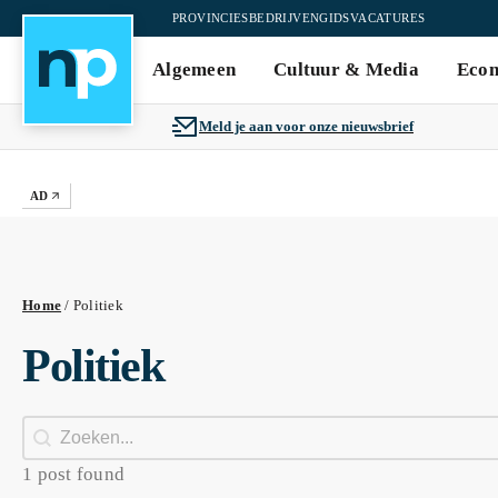
PROVINCIES
BEDRIJVENGIDS
VACATURES
Algemeen
Cultuur & Media
Eco
Meld je aan voor onze nieuwsbrief
AD
Home
/
Politiek
Politiek
Search
1 post found