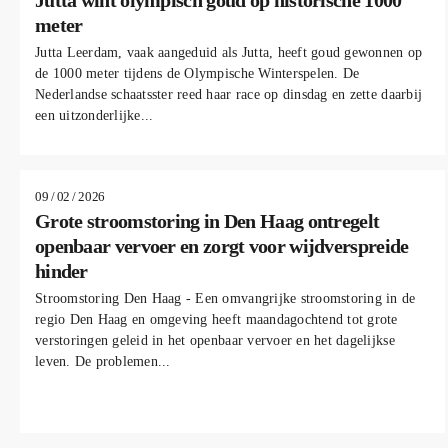
Jutta wint olympisch goud op historische 1000
meter
Jutta Leerdam, vaak aangeduid als Jutta, heeft goud gewonnen op
de 1000 meter tijdens de Olympische Winterspelen. De
Nederlandse schaatsster reed haar race op dinsdag en zette daarbij
een uitzonderlijke...
UPDATE
09 / 02 / 2026
Grote stroomstoring in Den Haag ontregelt
openbaar vervoer en zorgt voor wijdverspreide
hinder
Stroomstoring Den Haag - Een omvangrijke stroomstoring in de
regio Den Haag en omgeving heeft maandagochtend tot grote
verstoringen geleid in het openbaar vervoer en het dagelijkse
leven. De problemen...