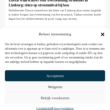
Enexis waarschuwt voor overbelasting stroomnet in
Limburg: risico op stroomuitval bij kou
Netbeheerder Enexis waarschuwt dat delen van Limburg deze winter mogelijk
te maken krijgen met overbelasting van het stroomnet. Tijdens extreem koude
dagen kan het elektriciteitsnet de grote vraag naar stroom...
Beheer toestemming
Om de beste ervaringen te bieden, gebruiken wij technologieën zoals cookies om
informatie over je apparaat op te slaan en/of te raadplegen. Door in te stemmen met
deze technologieën kunnen wij gegevens zoals surfgedrag of unieke ID's op deze
site verwerken. Als je geen toestemming geeft of uw toestemming intrekt, kan dit
een nadelige invloed hebben op bepaalde functies en mogelijkheden.
Accepteren
Weigeren
© 2026 De Nieuws Pagina
Bekijk voorkeuren
Algemene voorwaarden
Privacyverklaring
Cookiebeleid
Privacyverklaring
Sitemap