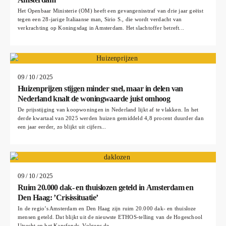
Het Openbaar Ministerie (OM) heeft een gevangenisstraf van drie jaar geëist
tegen een 28-jarige Italiaanse man, Sirio S., die wordt verdacht van
verkrachting op Koningsdag in Amsterdam. Het slachtoffer betreft...
09 / 10 / 2025
Huizenprijzen stijgen minder snel, maar in delen van
Nederland knalt de woningwaarde juist omhoog
De prijsstijging van koopwoningen in Nederland lijkt af te vlakken. In het
derde kwartaal van 2025 werden huizen gemiddeld 4,8 procent duurder dan
een jaar eerder, zo blijkt uit cijfers...
09 / 10 / 2025
Ruim 20.000 dak- en thuislozen geteld in Amsterdam en
Den Haag: ’Crisissituatie’
In de regio’s Amsterdam en Den Haag zijn ruim 20.000 dak- en thuisloze
mensen geteld. Dat blijkt uit de nieuwste ETHOS-telling van de Hogeschool
Utrecht en het Kansfonds. Volgens de...