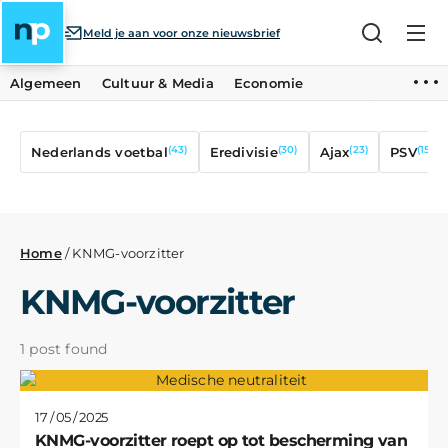
Meld je aan voor onze nieuwsbrief
Algemeen
Cultuur & Media
Economie
(43)
(30)
(23)
(15)
Nederlands voetbal
Eredivisie
Ajax
PSV
Home
/
KNMG-voorzitter
KNMG-voorzitter
1 post found
17 / 05 / 2025
KNMG-voorzitter roept op tot bescherming van