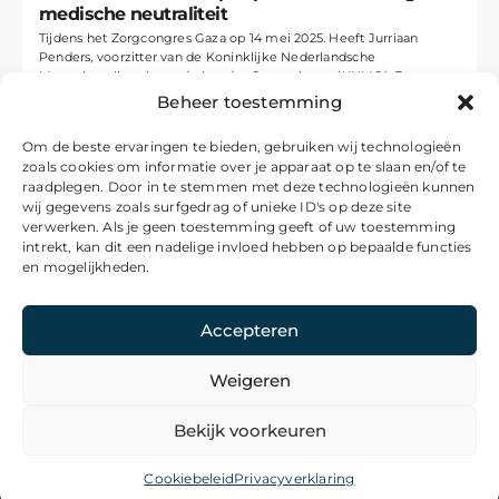
medische neutraliteit
Tijdens het Zorgcongres Gaza op 14 mei 2025. Heeft Jurriaan
Penders, voorzitter van de Koninklijke Nederlandsche
Maatschappij tot bevordering der Geneeskunst (KNMG). Een
krachtige oproep gedaan voor het waarborgen van...
Beheer toestemming
Om de beste ervaringen te bieden, gebruiken wij technologieën
zoals cookies om informatie over je apparaat op te slaan en/of te
raadplegen. Door in te stemmen met deze technologieën kunnen
wij gegevens zoals surfgedrag of unieke ID's op deze site
verwerken. Als je geen toestemming geeft of uw toestemming
intrekt, kan dit een nadelige invloed hebben op bepaalde functies
en mogelijkheden.
Accepteren
Weigeren
© 2026 De Nieuws Pagina
Bekijk voorkeuren
Algemene voorwaarden
Privacyverklaring
Cookiebeleid
Privacyverklaring
Sitemap