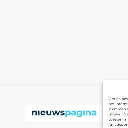
Om de best
om informa
stemmen me
unieke ID'
toestemmin
functies e