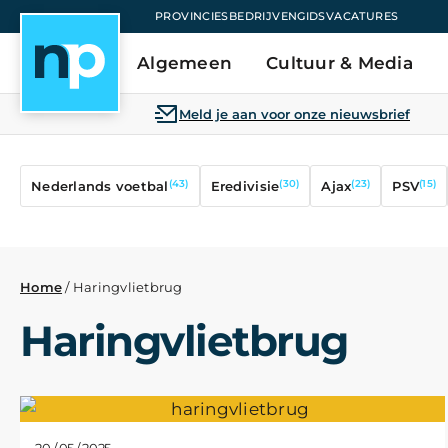
PROVINCIES
BEDRIJVENGIDS
VACATURES
Algemeen
Cultuur & Media
Meld je aan voor onze nieuwsbrief
(43)
(30)
(23)
(15)
Nederlands voetbal
Eredivisie
Ajax
PSV
Home
/
Haringvlietbrug
Haringvlietbrug
20 / 05 / 2025